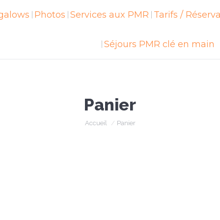
galows
ngalows
Photos
Photos
Services aux PMR
Services aux PMR
Tarifs / Réserv
Tarifs / Réser
Séjours PMR clé en main
Séjours PMR clé en main
Panier
Vous êtes ici :
Accueil
Panier