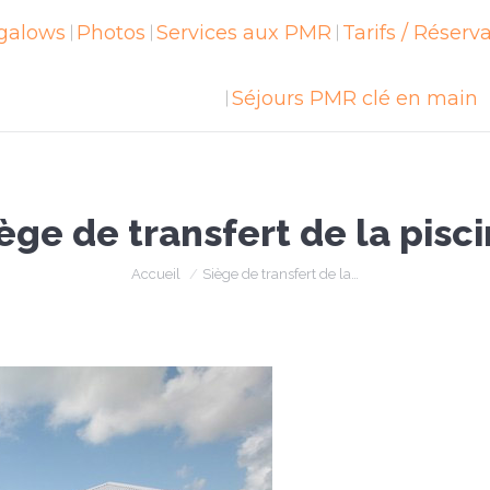
galows
ngalows
Photos
Photos
Services aux PMR
Services aux PMR
Tarifs / Réserv
Tarifs / Réser
Séjours PMR clé en main
Séjours PMR clé en main
ège de transfert de la pisc
Vous êtes ici :
Accueil
Siège de transfert de la…