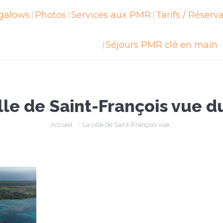
galows
ngalows
Photos
Photos
Services aux PMR
Services aux PMR
Tarifs / Réserv
Tarifs / Réser
Séjours PMR clé en main
Séjours PMR clé en main
lle de Saint-François vue du
Vous êtes ici :
Accueil
La ville de Saint-François vue…