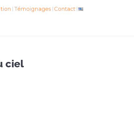
ation
vation
Témoignages
Témoignages
Contact
Contact
 ciel