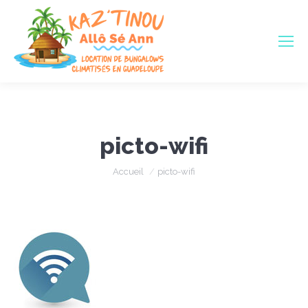
picto-wifi
Vous êtes ici :
Accueil
picto-wifi