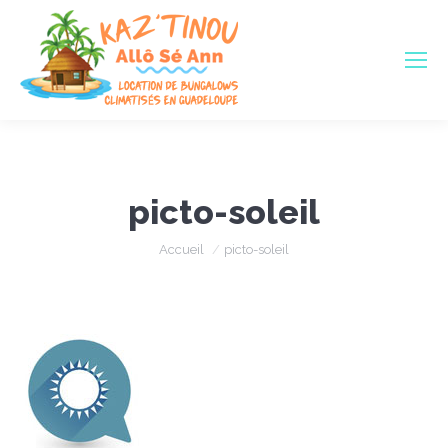
picto-soleil
Vous êtes ici :
Accueil
picto-soleil