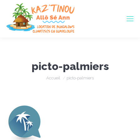
picto-palmiers
Vous êtes ici :
Accueil
picto-palmiers