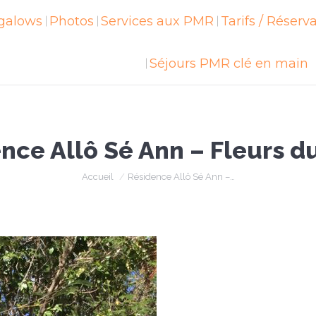
galows
ngalows
Photos
Photos
Services aux PMR
Services aux PMR
Tarifs / Réserv
Tarifs / Réser
Séjours PMR clé en main
Séjours PMR clé en main
nce Allô Sé Ann – Fleurs du
Vous êtes ici :
Accueil
Résidence Allô Sé Ann –…