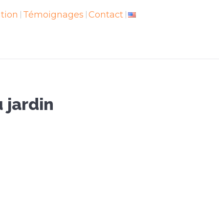
ation
vation
Témoignages
Témoignages
Contact
Contact
 jardin